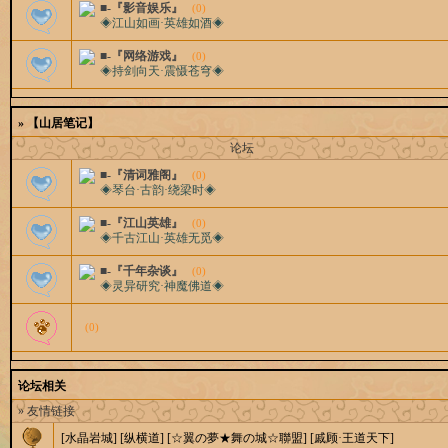
■-『影音娱乐』
(0)
◈江山如画·英雄如酒◈
■-『网络游戏』
(0)
◈持剑向天·震慑苍穹◈
»
【山居笔记】
论坛
■-『清词雅阁』
(0)
◈琴台·古韵·绕梁时◈
■-『江山英雄』
(0)
◈千古江山·英雄无觅◈
■-『千年杂谈』
(0)
◈灵异研究·神魔佛道◈
(0)
论坛相关
» 友情链接
[水晶岩城]
[纵横道]
[☆翼の夢★舞の城☆聯盟]
[戚顾·王道天下]