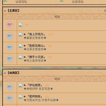
认证论坛
认证论坛
»
【文库区】
论坛
(0)
■-『海上升明月』
(27)
◈最新文章发布◈
■-『悠然见南山』
(0)
◈日系文章发布◈
■-『携手☆天涯』
(0)
◈同人发布专区◈
»
【休闲区】
论坛
■-『评论推荐』
(0)
◈神笔抒怀·良言写意◈
■-『雷声阵阵』
(0)
◈万雷丛中过·片雷不沾身◈