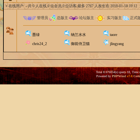
» 在线用户
- 共 0 人在线,0 位会员,0 位访客,最多 2767 人发生在 2018-01-18 10:12
管理员
总版主
论坛版主
实习版主
正式
墨绿
纳兰水水
taore
chris24_2
御前侍卫猫
jlingyang
Total 8.676054(s) query 18, Time 
Powered by
PHPWind
v7.0
Certi