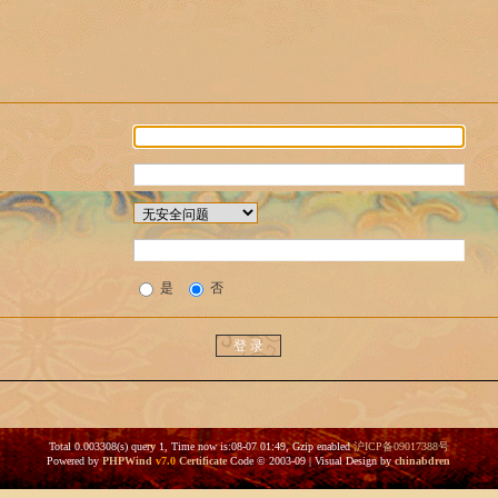
是
否
Total 0.003308(s) query 1, Time now is:08-07 01:49, Gzip enabled
沪ICP备09017388号
Powered by
PHPWind
v7.0
Certificate
Code © 2003-09 | Visual Design by
chinabdren