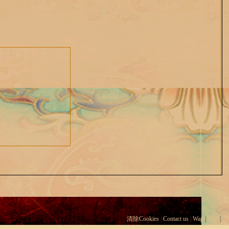
清除Cookies
|
Contact us
|
Wap
|
Top
|