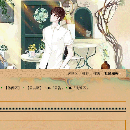
讨论区
推荐
搜索
社区服务
【休闲区】
【公共区】
■-『公告』
■-『测速区』