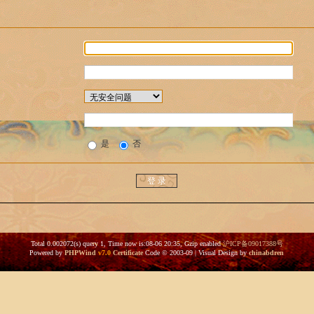
是
否
Total 0.002072(s) query 1, Time now is:08-06 20:35, Gzip enabled
沪ICP备09017388号
Powered by
PHPWind
v7.0
Certificate
Code © 2003-09 | Visual Design by
chinabdren