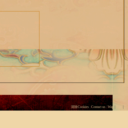
清除Cookies
|
Contact us
|
Wap
|
Top
|