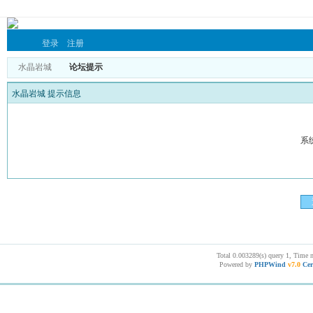
登录
注册
水晶岩城
论坛提示
水晶岩城 提示信息
系
Total 0.003289(s) query 1, Time 
Powered by
PHPWind
v7.0
Cer