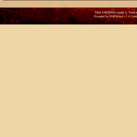
Total 0.002609(s) query 3, Time 
Powered by
PHPWind
v7.0
Certi