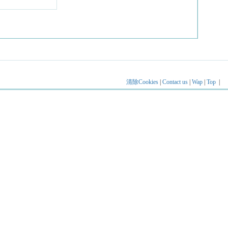
清除Cookies
|
Contact us
|
Wap
|
Top
|