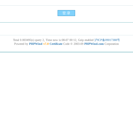
Total 0.003495(s) query 2, Time now is:08-07 00:12, Gzip enabled
沪ICP备09017388号
Powered by
PHPWind
v7.0
Certificate
Code © 2003-09
PHPWind.com
Corporation