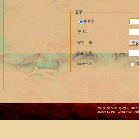
登录
用户名
密 码
安全问题
您的答案
隐身登录
Total 0.001725(s) query 0, Time 
Powered by
PHPWind
v7.0
Certi