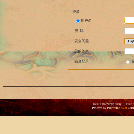
登录
用户名
密 码
安全问题
您的答案
隐身登录
Total 0.002207(s) query 1, Time 
Powered by
PHPWind
v7.0
Certi