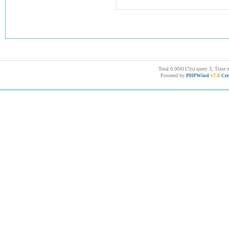
Total 0.004117(s) query 3, Time 
Powered by
PHPWind
v7.0
Cer